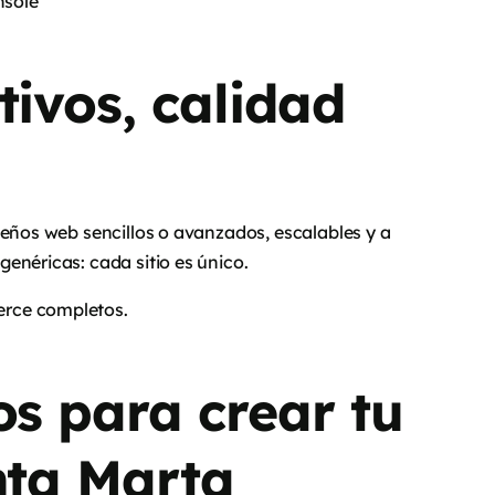
nsole
tivos, calidad
seños web sencillos o avanzados, escalables y a
enéricas: cada sitio es único.
erce completos.
os para crear tu
nta Marta