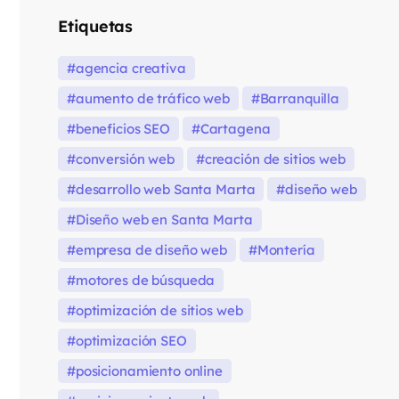
Etiquetas
agencia creativa
aumento de tráfico web
Barranquilla
beneficios SEO
Cartagena
conversión web
creación de sitios web
desarrollo web Santa Marta
diseño web
Diseño web en Santa Marta
empresa de diseño web
Montería
motores de búsqueda
optimización de sitios web
optimización SEO
posicionamiento online