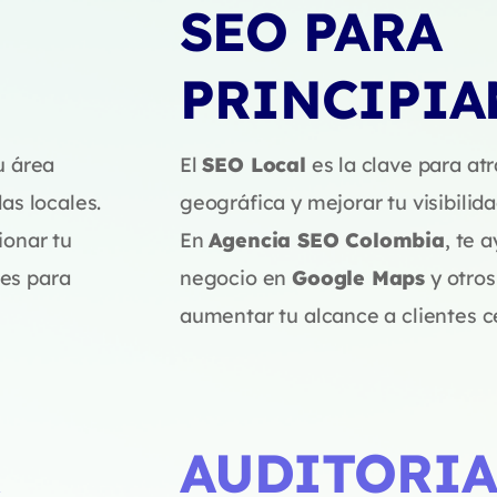
SEO PARA
PRINCIPIA
u área
El
SEO Local
es la clave para atr
as locales.
geográfica y mejorar tu visibilid
ionar tu
En
Agencia SEO Colombia
, te 
les para
negocio en
Google Maps
y otros
aumentar tu alcance a clientes c
AUDITORIA